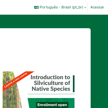
mação
Legislação
Canais
Português - Brasil ‎(pt_br)‎
Acessar