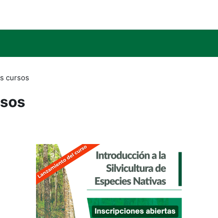
Simplifique!
Comunica BR
Participe
Acesso à infor
s cursos
rsos